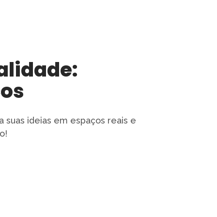
alidade:
ços
a suas ideias em espaços reais e
o!