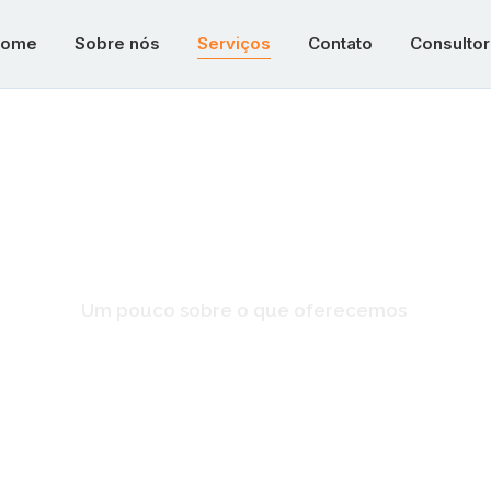
ome
Sobre nós
Serviços
Contato
Consultor
Nossos Serviço
Um pouco sobre o que oferecemos